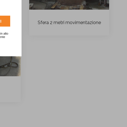
I
Sfera 2 metri movimentazione
in alto
ente