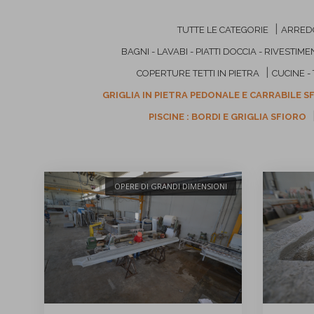
|
TUTTE LE CATEGORIE
ARREDO
BAGNI - LAVABI - PIATTI DOCCIA - RIVESTIM
|
COPERTURE TETTI IN PIETRA
CUCINE - 
GRIGLIA IN PIETRA PEDONALE E CARRABILE 
PISCINE : BORDI E GRIGLIA SFIORO
OPERE DI GRANDI DIMENSIONI