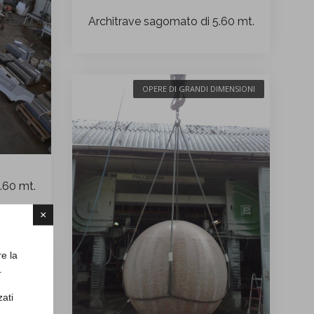
Architrave sagomato di 5.60 mt.
OPERE DI GRANDI DIMENSIONI
.60 mt.
×
IMENSIONI
re la
.
zati