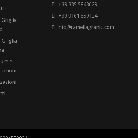
+39 335 5843629
tti
+39 0161 859124
 Griglia
info@ramellagraniti.com
na
 Griglia
na
ure e
icazioni
zzazioni
tti