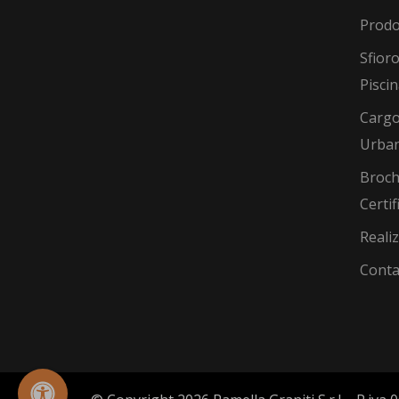
Prodo
Sfioro
Pisci
Cargo
Urba
Broch
Certif
Reali
Conta