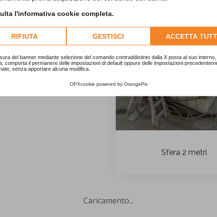
lta l'informativa cookie completa.
RIFIUTA
GESTISCI
ACCETTA TUTT
sura del banner mediante selezione del comando contraddistinto dalla X posta al suo interno, 
a, comporta il permanere delle impostazioni di default oppure delle impostazioni precedentem
nate, senza apportare alcuna modifica.
OPXcookie
powered by
OrangePix
Sfera 2 metri
Caricamento...