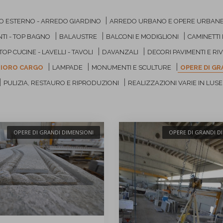
|
 ESTERNO - ARREDO GIARDINO
ARREDO URBANO E OPERE URBAN
|
|
|
ENTI - TOP BAGNO
BALAUSTRE
BALCONI E MODIGLIONI
CAMINETTI 
|
|
TOP CUCINE - LAVELLI - TAVOLI
DAVANZALI
DECORI PAVIMENTI E RI
|
|
|
SFIORO CARGO
LAMPADE
MONUMENTI E SCULTURE
OPERE DI GR
|
|
PULIZIA, RESTAURO E RIPRODUZIONI
REALIZZAZIONI VARIE IN LUS
OPERE DI GRANDI DIMENSIONI
OPERE DI GRANDI D