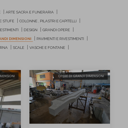
|
|
E
ARTE SACRA E FUNERARIA
|
|
E STUFE
COLONNE , PILASTRI E CAPITELLI
|
|
|
VESTIMENTI
DESIGN
GRANDI OPERE
|
|
ANDI DIMENSIONI
PAVIMENTI E RIVESTIMENTI
|
|
|
ERNA
SCALE
VASCHE E FONTANE
IMENSIONI
OPERE DI GRANDI DIMENSIONI