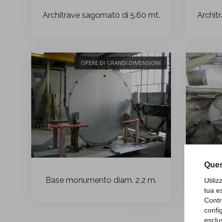
Architrave sagomato di 5.60 mt.
Archit
OPERE DI GRANDI DIMENSIONI
Ques
Base monumento diam. 2,2 m.
Utili
tua e
Contr
confi
esclu