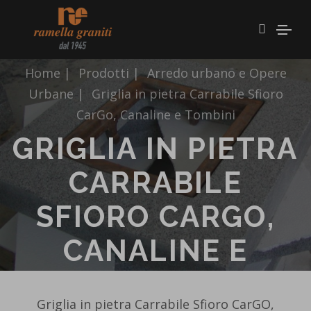
Home
|
Prodotti
|
Arredo urbano e Opere
Urbane
|
Griglia in pietra Carrabile Sfioro
CarGo, Canaline e Tombini
GRIGLIA IN PIETRA
CARRABILE
SFIORO CARGO,
CANALINE E
TOMBINI
Griglia in pietra Carrabile Sfioro CarGO,