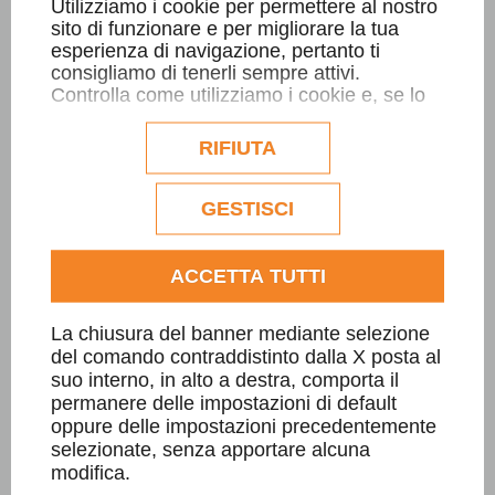
Utilizziamo i cookie per permettere al nostro
"GRIGLIA IN PIETRA CARRABILE
sito di funzionare e per migliorare la tua
SFIORO CARGO , CANALINE,
esperienza di navigazione, pertanto ti
consigliamo di tenerli sempre attivi.
TOMBINI"
Controlla come utilizziamo i cookie e, se lo
desideri, personalizzane la configurazione.
Eventuali cookie di profilazione o
RIFIUTA
commerciali verranno utilizzati
esclusivamente previa acquisizione del
consenso dell'utente.
GESTISCI
Consulta l'informativa cookie completa.
ACCETTA TUTTI
La chiusura del banner mediante selezione
del comando contraddistinto dalla X posta al
suo interno, in alto a destra, comporta il
permanere delle impostazioni di default
oppure delle impostazioni precedentemente
selezionate, senza apportare alcuna
modifica.