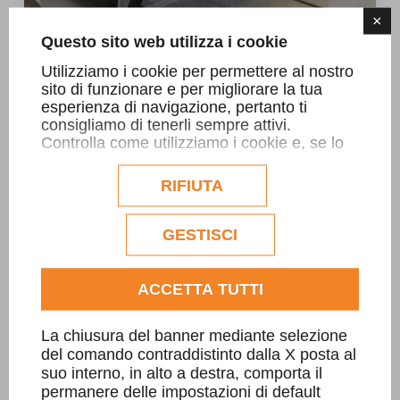
×
Questo sito web utilizza i cookie
Utilizziamo i cookie per permettere al nostro
sito di funzionare e per migliorare la tua
Piano di riscontro
esperienza di navigazione, pertanto ti
consigliamo di tenerli sempre attivi.
Lastre con misure anche oltre i 4000 mm
Controlla come utilizziamo i cookie e, se lo
desideri, personalizzane la configurazione.
x 2000mm
Eventuali cookie di profilazione o
RIFIUTA
commerciali verranno utilizzati
esclusivamente previa acquisizione del
consenso dell'utente.
SCOPRI DI PIÙ
GESTISCI
Consulta l'informativa cookie completa.
ACCETTA TUTTI
La chiusura del banner mediante selezione
del comando contraddistinto dalla X posta al
suo interno, in alto a destra, comporta il
permanere delle impostazioni di default