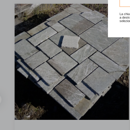
La chiu
a destr
selezio