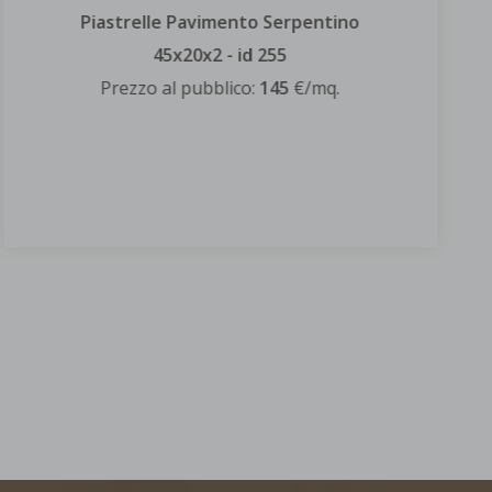
Piastrelle Pavimento Verde Aosta
scozzese - id 256
Prezzo al pubblico:
67
€/mq.