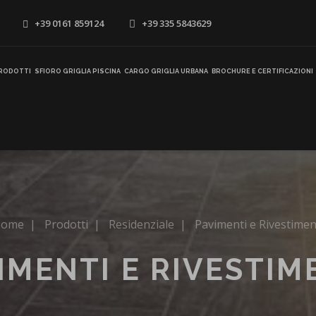
+39 0161 859124
+39 335 5843629
RODOTTI
SFIORO GRIGLIA PISCINA
CARGO GRIGLIA URBANA
BROCHURE E CERTIFICAZIONI
Home
|
Prodotti
|
Residenziale
|
Pavimenti e Rivestimen
IMENTI E RIVESTIM