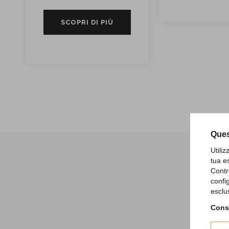
SCOPRI DI PIÙ
Ques
Utili
tua e
Contr
confi
I
esclu
Consu