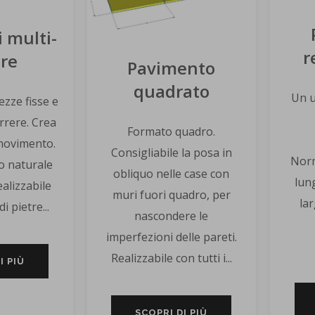
 multi-
r
ere
Pavimento
quadrato
Un u
ezze fisse e
rrere. Crea
Formato quadro.
movimento.
Consigliabile la posa in
Norm
to naturale
obliquo nelle case con
lun
ealizzabile
muri fuori quadro, per
la
di pietre...
nascondere le
imperfezioni delle pareti.
Realizzabile con tutti i...
I PIÙ
SCOPRI DI PIÙ