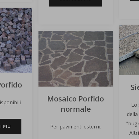
Porfido
Si
Mosaico Porfido
isponibili.
Lo 
normale
della
"bugn
Per pavimenti esterni.
I PIÙ
Altr