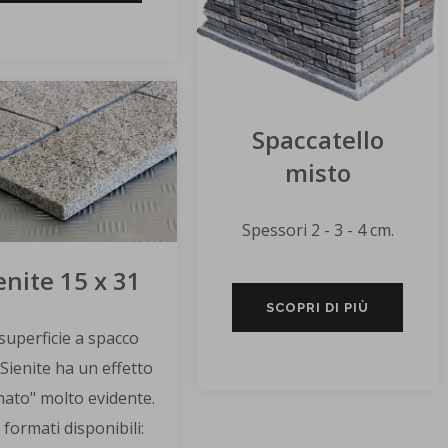
Spaccatello
misto
Spessori 2 - 3 - 4 cm.
enite 15 x 31
SCOPRI DI PIÙ
superficie a spacco
 Sienite ha un effetto
ato" molto evidente.
i formati disponibili: