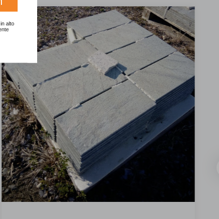
I
in alto
ente