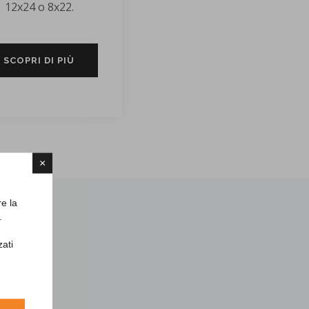
12x24 o 8x22.
SCOPRI DI PIÙ
×
re la
.
zati
CK