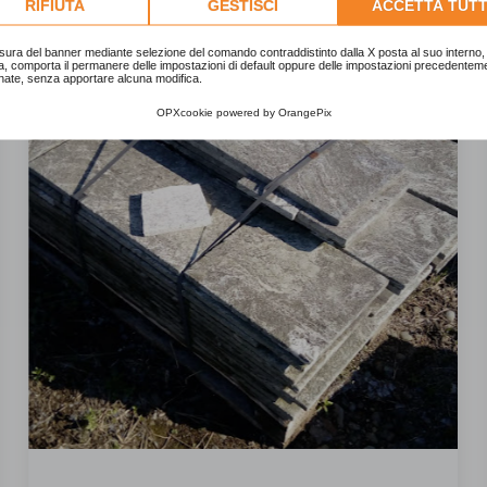
RIFIUTA
GESTISCI
ACCETTA TUTT
sura del banner mediante selezione del comando contraddistinto dalla X posta al suo interno, 
a, comporta il permanere delle impostazioni di default oppure delle impostazioni precedentem
nate, senza apportare alcuna modifica.
OPXcookie
powered by
OrangePix