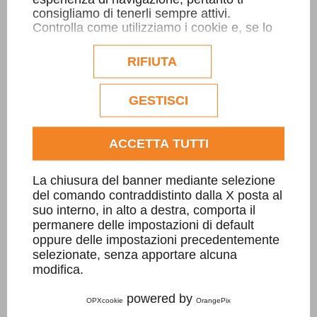
consigliamo di tenerli sempre attivi.
Controlla come utilizziamo i cookie e, se lo
desideri, personalizzane la configurazione.
Eventuali cookie di profilazione o
RIFIUTA
commerciali verranno utilizzati
esclusivamente previa acquisizione del
consenso dell'utente.
GESTISCI
Consulta l'informativa cookie completa.
ACCETTA TUTTI
Capitello Islamico
La chiusura del banner mediante selezione
Abbiamo realizzato sia una versione alta
del comando contraddistinto dalla X posta al
suo interno, in alto a destra, comporta il
2 metri composta da 5 elementi( 72
permanere delle impostazioni di default
composizioni!, lavorati 5.300 ql. di
oppure delle impostazioni precedentemente
selezionate, senza apportare alcuna
Marmo di Carrara), sia una versione
modifica.
monolitica...
powered by
OPXcookie
OrangePix