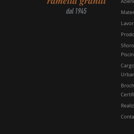
Azien
Mater
Lavor
Prodo
Sfioro
Pisci
Cargo
Urba
Broch
Certif
Reali
Conta