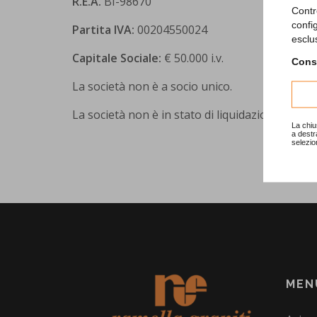
R.E.A.
BI-98670
Contr
confi
Partita IVA:
00204550024
esclu
Capitale Sociale:
€ 50.000 i.v.
Consu
La società non è a socio unico.
La società non è in stato di liquidazione.
La chiu
a destr
selezio
MEN