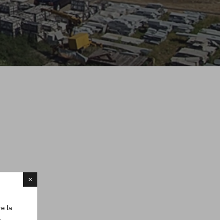
×
re la
.