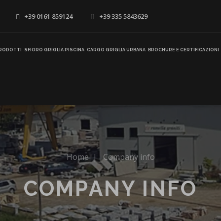
+39 0161 859124
+39 335 5843629
RODOTTI
SFIORO GRIGLIA PISCINA
CARGO GRIGLIA URBANA
BROCHURE E CERTIFICAZIONI
Home
|
Company info
COMPANY INFO