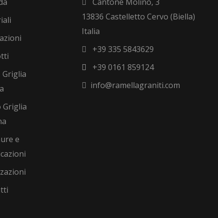
da
Cantone Molino, 3
13836 Castelletto Cervo (Biella)
iali
Italia
azioni
+39 335 5843629
tti
+39 0161 859124
 Griglia
info@ramellagraniti.com
na
 Griglia
na
ure e
icazioni
zzazioni
tti