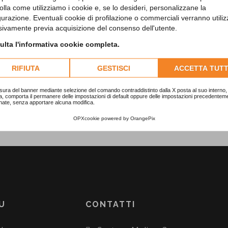
olla come utilizziamo i cookie e, se lo desideri, personalizzane la
gurazione. Eventuali cookie di profilazione o commerciali verranno utiliz
sivamente previa acquisizione del consenso dell'utente.
lta l'informativa cookie completa.
RIFIUTA
GESTISCI
ACCETTA TUTT
sura del banner mediante selezione del comando contraddistinto dalla X posta al suo interno, 
a, comporta il permanere delle impostazioni di default oppure delle impostazioni precedentem
nate, senza apportare alcuna modifica.
OPXcookie
powered by
OrangePix
U
CONTATTI