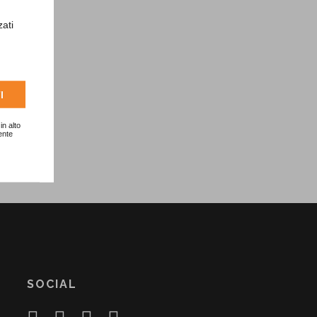
zati
I
in alto
ente
SOCIAL