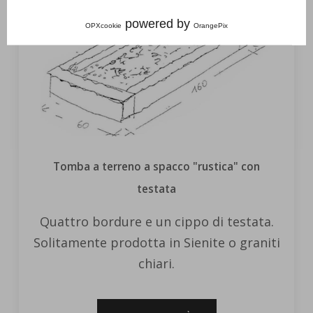
powered by
OPXcookie
OrangePix
Tomba a terreno a spacco "rustica" con
testata
Quattro bordure e un cippo di testata.
Solitamente prodotta in Sienite o graniti
chiari.