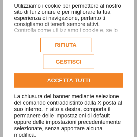
Utilizziamo i cookie per permettere al nostro
sito di funzionare e per migliorare la tua
esperienza di navigazione, pertanto ti
consigliamo di tenerli sempre attivi.
Controlla come utilizziamo i cookie e, se lo
desideri, personalizzane la configurazione.
Eventuali cookie di profilazione o
RIFIUTA
Tomba a terreno con cappelletta in Sienitea
commerciali verranno utilizzati
esclusivamente previa acquisizione del
spacco-spuntata
consenso dell'utente.
GESTISCI
Consulta l'informativa cookie completa.
ACCETTA TUTTI
SCOPRI DI PIÙ
La chiusura del banner mediante selezione
del comando contraddistinto dalla X posta al
suo interno, in alto a destra, comporta il
permanere delle impostazioni di default
oppure delle impostazioni precedentemente
selezionate, senza apportare alcuna
modifica.