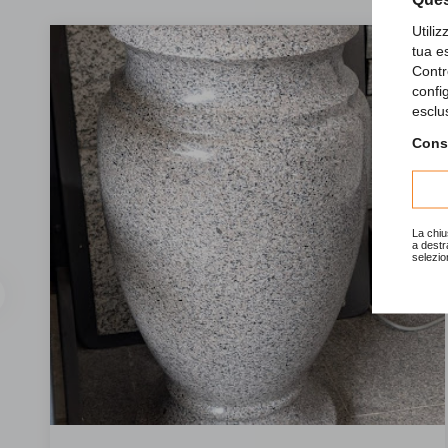
Utili
tua e
Contr
confi
esclu
Consu
La chiu
a destr
selezio