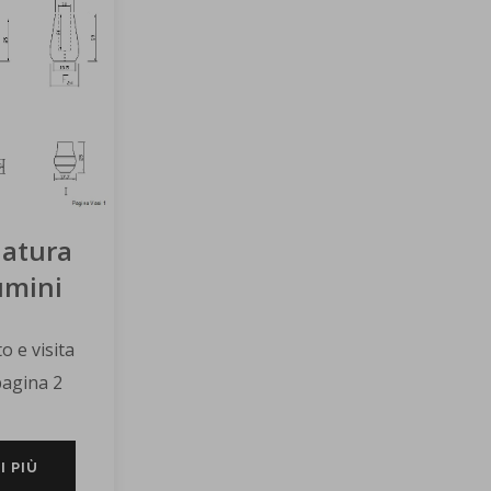
atura
lumini
to e visita
pagina 2
I PIÙ