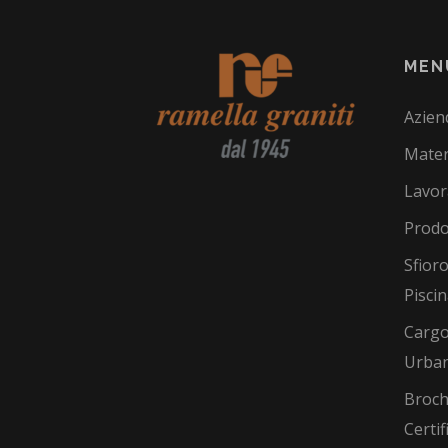
MEN
Azien
Mater
Lavor
Prodo
Sfioro
Pisci
Cargo
Urba
Broch
Certif