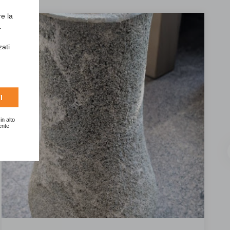
re la
.
zati
I
in alto
ente