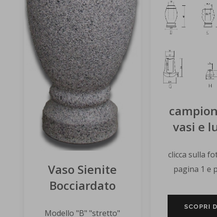
campion
vasi e 
clicca sulla fo
Vaso Sienite
pagina 1 e 
Bocciardato
SCOPRI D
Modello "B" "stretto"