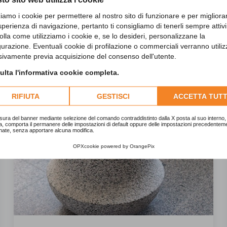
zziamo i cookie per permettere al nostro sito di funzionare e per migliora
sperienza di navigazione, pertanto ti consigliamo di tenerli sempre attivi
olla come utilizziamo i cookie e, se lo desideri, personalizzane la
gurazione. Eventuali cookie di profilazione o commerciali verranno utiliz
sivamente previa acquisizione del consenso dell'utente.
lta l'informativa cookie completa.
RIFIUTA
GESTISCI
ACCETTA TUTT
sura del banner mediante selezione del comando contraddistinto dalla X posta al suo interno, 
a, comporta il permanere delle impostazioni di default oppure delle impostazioni precedentem
nate, senza apportare alcuna modifica.
OPXcookie
powered by
OrangePix