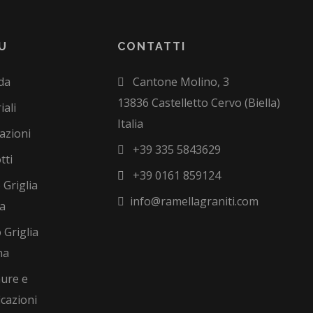
U
CONTATTI
da
Cantone Molino, 3
13836 Castelletto Cervo (Biella)
iali
Italia
azioni
+39 335 5843629
tti
+39 0161 859124
 Griglia
info@ramellagraniti.com
na
 Griglia
na
ure e
icazioni