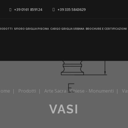
+39 0161 859124
+39 335 5843629
RODOTTI
SFIORO GRIGLIA PISCINA
CARGO GRIGLIA URBANA
BROCHURE E CERTIFICAZIONI
Home
|
Prodotti
|
Arte Sacra - Chiese - Monumenti
|
Va
VASI