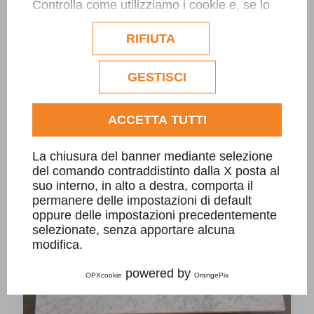
Controlla come utilizziamo i cookie e, se lo
desideri, personalizzane la configurazione.
Eventuali cookie di profilazione o
RIFIUTA
DECORI PAVIMENTI E RIVESTIMENTI
commerciali verranno utilizzati
esclusivamente previa acquisizione del
consenso dell'utente.
GESTISCI
Consulta l'informativa cookie completa.
ACCETTA TUTTI
La chiusura del banner mediante selezione
del comando contraddistinto dalla X posta al
suo interno, in alto a destra, comporta il
permanere delle impostazioni di default
oppure delle impostazioni precedentemente
selezionate, senza apportare alcuna
modifica.
powered by
OPXcookie
OrangePix