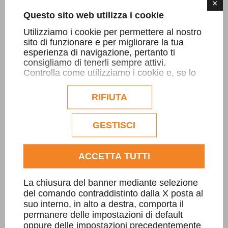
solo una vasca o una doccia ma è uno
×
Questo sito web utilizza i cookie
spazio mistico;l'acqua fa il suo
Utilizziamo i cookie per permettere al nostro
percorso...
sito di funzionare e per migliorare la tua
esperienza di navigazione, pertanto ti
consigliamo di tenerli sempre attivi.
SCOPRI DI PIÙ
Controlla come utilizziamo i cookie e, se lo
desideri, personalizzane la configurazione.
Eventuali cookie di profilazione o
RIFIUTA
commerciali verranno utilizzati
esclusivamente previa acquisizione del
consenso dell'utente.
GESTISCI
Consulta l'informativa cookie completa.
ACCETTA TUTTI
La chiusura del banner mediante selezione
del comando contraddistinto dalla X posta al
suo interno, in alto a destra, comporta il
permanere delle impostazioni di default
oppure delle impostazioni precedentemente