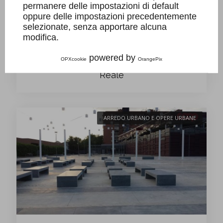
permanere delle impostazioni di default
oppure delle impostazioni precedentemente
selezionate, senza apportare alcuna
modifica.
powered by
Panche a massello alla Reggia di Venaria
OPXcookie
OrangePix
Reale
ARREDO URBANO E OPERE URBANE