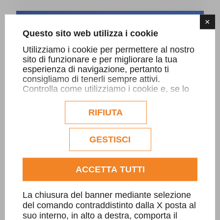
×
ARREDO URBANO E OPERE URBANE
Questo sito web utilizza i cookie
Utilizziamo i cookie per permettere al nostro
sito di funzionare e per migliorare la tua
esperienza di navigazione, pertanto ti
consigliamo di tenerli sempre attivi.
Controlla come utilizziamo i cookie e, se lo
desideri, personalizzane la configurazione.
Eventuali cookie di profilazione o
RIFIUTA
commerciali verranno utilizzati
esclusivamente previa acquisizione del
consenso dell'utente.
GESTISCI
Consulta l'informativa cookie completa.
ACCETTA TUTTI
La chiusura del banner mediante selezione
del comando contraddistinto dalla X posta al
suo interno, in alto a destra, comporta il