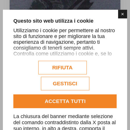
×
Questo sito web utilizza i cookie
Utilizziamo i cookie per permettere al nostro
sito di funzionare e per migliorare la tua
esperienza di navigazione, pertanto ti
consigliamo di tenerli sempre attivi.
Controlla come utilizziamo i cookie e, se lo
desideri, personalizzane la configurazione.
Cappello Alpino
Eventuali cookie di profilazione o
RIFIUTA
commerciali verranno utilizzati
esclusivamente previa acquisizione del
consenso dell'utente.
GESTISCI
Consulta l'informativa cookie completa.
ACCETTA TUTTI
La chiusura del banner mediante selezione
del comando contraddistinto dalla X posta al
suo interno, in alto a destra, comporta il