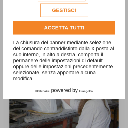
esclusivamente previa acquisizione del
consenso dell'utente.
GESTISCI
Consulta l'informativa cookie completa.
ACCETTA TUTTI
Monumento per la pace
La chiusura del banner mediante selezione
del comando contraddistinto dalla X posta al
suo interno, in alto a destra, comporta il
permanere delle impostazioni di default
oppure delle impostazioni precedentemente
selezionate, senza apportare alcuna
modifica.
powered by
OPXcookie
OrangePix