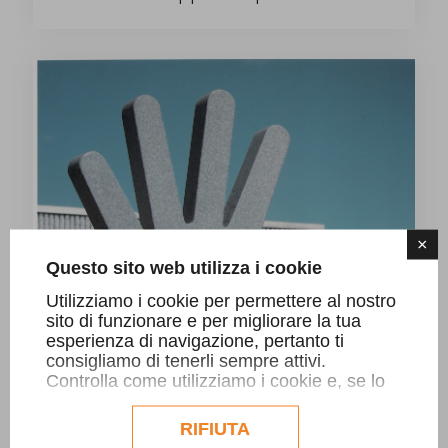
×
Questo sito web utilizza i cookie
Utilizziamo i cookie per permettere al nostro
sito di funzionare e per migliorare la tua
esperienza di navigazione, pertanto ti
consigliamo di tenerli sempre attivi.
Controlla come utilizziamo i cookie e, se lo
desideri, personalizzane la configurazione.
Eventuali cookie di profilazione o
RIFIUTA
commerciali verranno utilizzati