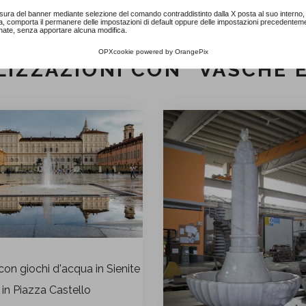
sura del banner mediante selezione del comando contraddistinto dalla X posta al suo interno, 
a, comporta il permanere delle impostazioni di default oppure delle impostazioni precedentem
nate, senza apportare alcuna modifica.
OPXcookie
powered by
OrangePix
LIZZAZIONI CON "VASCHE 
on giochi d'acqua in Sienite
in Piazza Castello