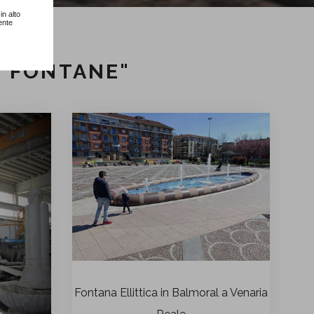
in alto
ente
E FONTANE"
Fontana Ellittica in Balmoral a Venaria