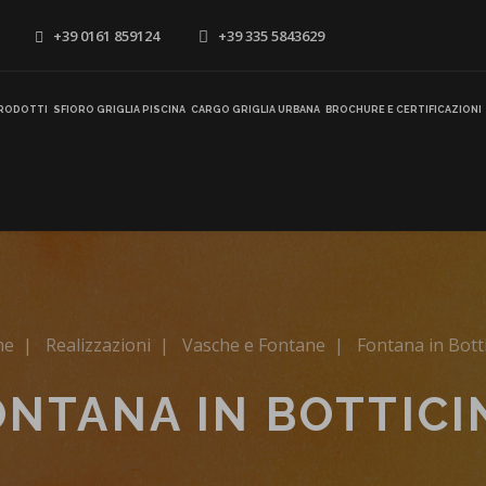
+39 0161 859124
+39 335 5843629
RODOTTI
SFIORO GRIGLIA PISCINA
CARGO GRIGLIA URBANA
BROCHURE E CERTIFICAZIONI
me
|
Realizzazioni
|
Vasche e Fontane
|
Fontana in Bott
ONTANA IN BOTTICI