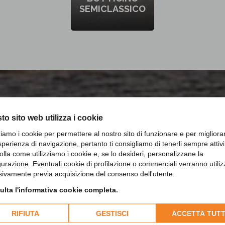
SEMICLASSICO
to sito web utilizza i cookie
EDI IL TUO PREVENTIVO GR
zziamo i cookie per permettere al nostro sito di funzionare e per migliora
sperienza di navigazione, pertanto ti consigliamo di tenerli sempre attivi
olla come utilizziamo i cookie e, se lo desideri, personalizzane la
gurazione. Eventuali cookie di profilazione o commerciali verranno utiliz
CONTATTACI SUBITO
sivamente previa acquisizione del consenso dell'utente.
lta l'informativa cookie completa.
RIFIUTA
GESTISCI
ACCETTA TUTT