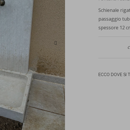
Schienale rig
passaggio tubo
spessore 12 c
C
ECCO DOVE SI 