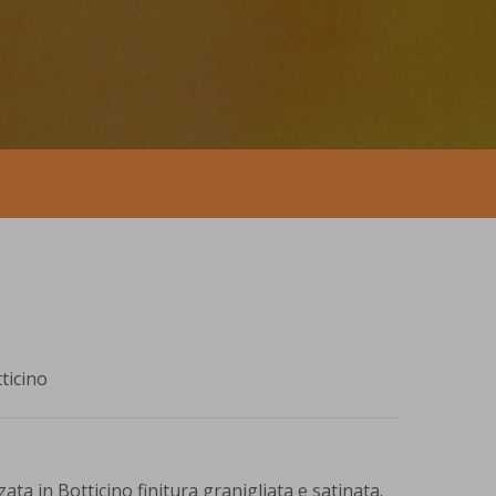
ticino
ata in Botticino finitura granigliata e satinata.