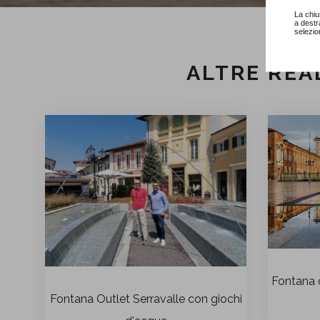
La chiu
a destr
selezio
ALTRE REA
Fontana c
Fontana Outlet Serravalle con giochi