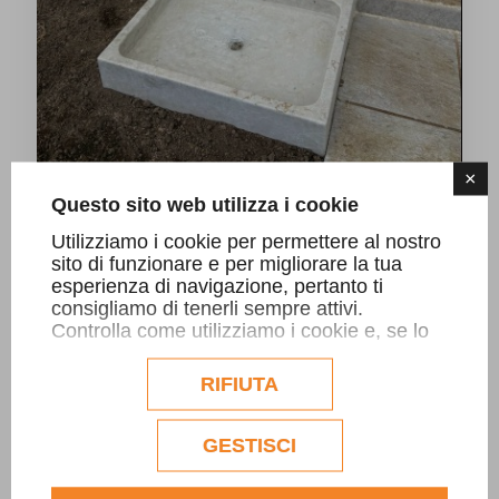
×
Questo sito web utilizza i cookie
Fontana in Botticino
Utilizziamo i cookie per permettere al nostro
sito di funzionare e per migliorare la tua
esperienza di navigazione, pertanto ti
consigliamo di tenerli sempre attivi.
Controlla come utilizziamo i cookie e, se lo
desideri, personalizzane la configurazione.
Eventuali cookie di profilazione o
RIFIUTA
commerciali verranno utilizzati
esclusivamente previa acquisizione del
consenso dell'utente.
GESTISCI
Consulta l'informativa cookie completa.