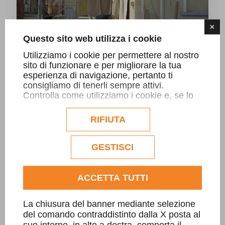
×
Questo sito web utilizza i cookie
Utilizziamo i cookie per permettere al nostro
sito di funzionare e per migliorare la tua
esperienza di navigazione, pertanto ti
consigliamo di tenerli sempre attivi.
Controlla come utilizziamo i cookie e, se lo
desideri, personalizzane la configurazione.
Eventuali cookie di profilazione o
RIFIUTA
commerciali verranno utilizzati
Balconi Sarizzo
esclusivamente previa acquisizione del
consenso dell'utente.
GESTISCI
Consulta l'informativa cookie completa.
ACCETTA TUTTI
La chiusura del banner mediante selezione
del comando contraddistinto dalla X posta al
suo interno, in alto a destra, comporta il