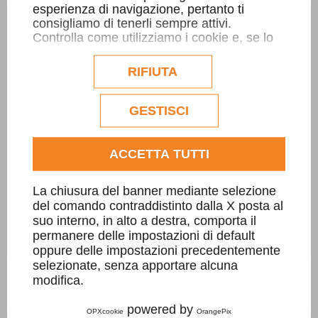
esperienza di navigazione, pertanto ti
consigliamo di tenerli sempre attivi.
Controlla come utilizziamo i cookie e, se lo
desideri, personalizzane la configurazione.
Eventuali cookie di profilazione o
RIFIUTA
commerciali verranno utilizzati
esclusivamente previa acquisizione del
consenso dell'utente.
GESTISCI
Consulta l'informativa cookie completa.
ACCETTA TUTTI
La chiusura del banner mediante selezione
del comando contraddistinto dalla X posta al
suo interno, in alto a destra, comporta il
permanere delle impostazioni di default
Balconi e modiglioni in Verde Jaco
oppure delle impostazioni precedentemente
selezionate, senza apportare alcuna
modifica.
powered by
OPXcookie
OrangePix