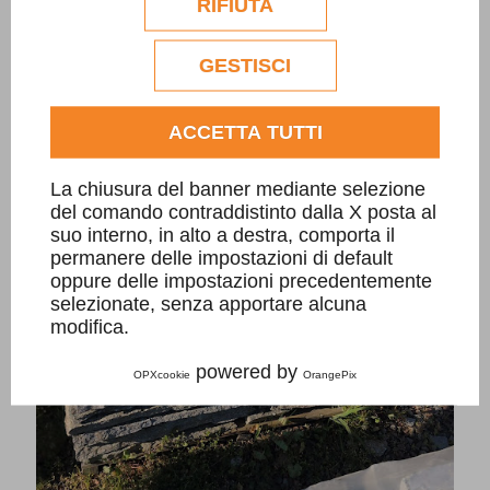
RIFIUTA
Per quantità superiori a
20
mq.:
18
€/mq.
commerciali verranno utilizzati
esclusivamente previa acquisizione del
consenso dell'utente.
GESTISCI
Consulta l'informativa cookie completa.
ACCETTA TUTTI
La chiusura del banner mediante selezione
del comando contraddistinto dalla X posta al
suo interno, in alto a destra, comporta il
permanere delle impostazioni di default
oppure delle impostazioni precedentemente
selezionate, senza apportare alcuna
modifica.
powered by
OPXcookie
OrangePix