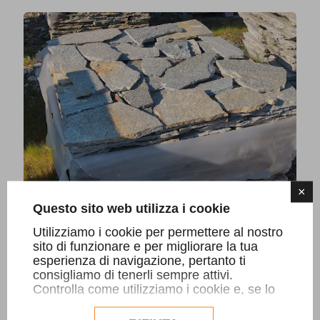
×
Questo sito web utilizza i cookie
Utilizziamo i cookie per permettere al nostro
sito di funzionare e per migliorare la tua
esperienza di navigazione, pertanto ti
Mosaico a spacco colore misto sp. 1/2
consigliamo di tenerli sempre attivi.
Controlla come utilizziamo i cookie e, se lo
sottile - id 178
desideri, personalizzane la configurazione.
Prezzo al pubblico:
21
€/mq.
Eventuali cookie di profilazione o