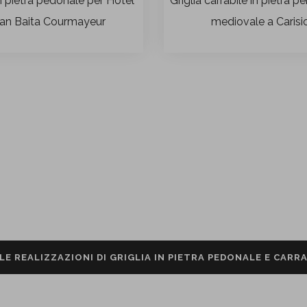
in pietra pedonale per Hotel
Griglia carrabile in pietra pe
an Baita Courmayeur
mediovale a Carisi
LE REALIZZAZIONI DI GRIGLIA IN PIETRA PEDONALE E CARR