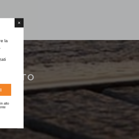
×
re la
.
zati
ATUITO
I
in alto
ente