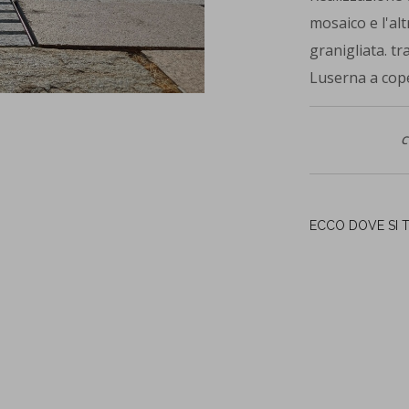
mosaico e l'alt
granigliata. tr
Luserna a coper
C
ECCO DOVE SI 