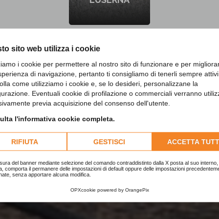
to sito web utilizza i cookie
zziamo i cookie per permettere al nostro sito di funzionare e per migliora
sperienza di navigazione, pertanto ti consigliamo di tenerli sempre attivi
olla come utilizziamo i cookie e, se lo desideri, personalizzane la
gurazione. Eventuali cookie di profilazione o commerciali verranno utiliz
sivamente previa acquisizione del consenso dell'utente.
EDI IL TUO PREVENTIVO GR
lta l'informativa cookie completa.
RIFIUTA
GESTISCI
ACCETTA TUTT
CONTATTACI SUBITO
sura del banner mediante selezione del comando contraddistinto dalla X posta al suo interno, 
a, comporta il permanere delle impostazioni di default oppure delle impostazioni precedentem
nate, senza apportare alcuna modifica.
OPXcookie
powered by
OrangePix