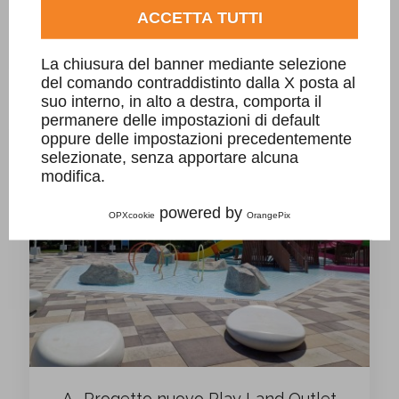
ACCETTA TUTTI
A- Progetto nuova piscina con griglia Sfioro
in granito Giallo Bafico, villa privata .
La chiusura del banner mediante selezione
del comando contraddistinto dalla X posta al
suo interno, in alto a destra, comporta il
permanere delle impostazioni di default
oppure delle impostazioni precedentemente
selezionate, senza apportare alcuna
modifica.
powered by
OPXcookie
OrangePix
A- Progetto nuovo Play Land Outlet