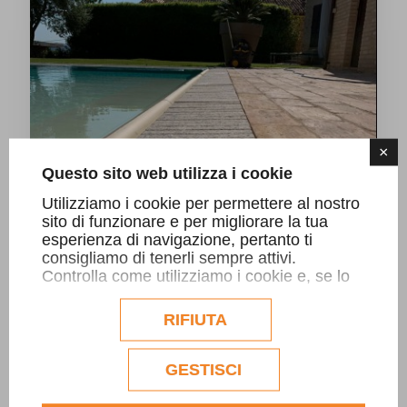
×
Questo sito web utilizza i cookie
Utilizziamo i cookie per permettere al nostro
sito di funzionare e per migliorare la tua
esperienza di navigazione, pertanto ti
consigliamo di tenerli sempre attivi.
Controlla come utilizziamo i cookie e, se lo
desideri, personalizzane la configurazione.
Eventuali cookie di profilazione o
RIFIUTA
commerciali verranno utilizzati
esclusivamente previa acquisizione del
consenso dell'utente.
GESTISCI
Consulta l'informativa cookie completa.