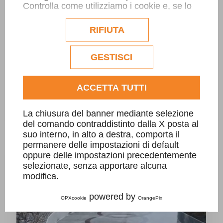
Controlla come utilizziamo i cookie e, se lo
desideri, personalizzane la configurazione.
Eventuali cookie di profilazione o
RIFIUTA
commerciali verranno utilizzati
esclusivamente previa acquisizione del
consenso dell'utente.
GESTISCI
Consulta l'informativa cookie completa.
ACCETTA TUTTI
Griglia in pietra CarGo carrabile per villa
privata
La chiusura del banner mediante selezione
del comando contraddistinto dalla X posta al
suo interno, in alto a destra, comporta il
permanere delle impostazioni di default
oppure delle impostazioni precedentemente
selezionate, senza apportare alcuna
modifica.
powered by
OPXcookie
OrangePix