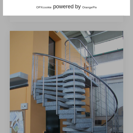
powered by
OPXcookie
OrangePix
Scala a disegno