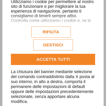
Utilizziamo i cookie per permettere al nostro
sito di funzionare e per migliorare la tua
esperienza di navigazione, pertanto ti
consigliamo di tenerli sempre attivi.
Controlla come utilizziamo i cookie e, se lo
Scala Sarizzo
desideri, personalizzane la configurazione.
Eventuali cookie di profilazione o
RIFIUTA
commerciali verranno utilizzati
esclusivamente previa acquisizione del
consenso dell'utente.
GESTISCI
Consulta l'informativa cookie completa.
ACCETTA TUTTI
La chiusura del banner mediante selezione
del comando contraddistinto dalla X posta al
suo interno, in alto a destra, comporta il
permanere delle impostazioni di default
oppure delle impostazioni precedentemente
selezionate, senza apportare alcuna
modifica.