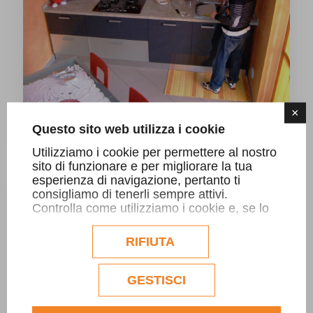
×
Questo sito web utilizza i cookie
Piano cucina in Kashmir White
Utilizziamo i cookie per permettere al nostro
sito di funzionare e per migliorare la tua
esperienza di navigazione, pertanto ti
consigliamo di tenerli sempre attivi.
Controlla come utilizziamo i cookie e, se lo
desideri, personalizzane la configurazione.
Eventuali cookie di profilazione o
RIFIUTA
commerciali verranno utilizzati
esclusivamente previa acquisizione del
consenso dell'utente.
GESTISCI
Consulta l'informativa cookie completa.