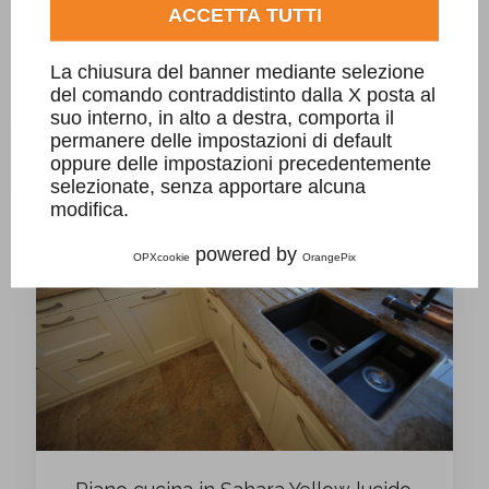
ACCETTA TUTTI
La chiusura del banner mediante selezione
del comando contraddistinto dalla X posta al
Top Agglomerato
suo interno, in alto a destra, comporta il
permanere delle impostazioni di default
oppure delle impostazioni precedentemente
selezionate, senza apportare alcuna
modifica.
powered by
OPXcookie
OrangePix