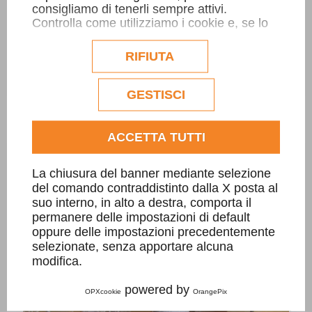
consigliamo di tenerli sempre attivi.
Controlla come utilizziamo i cookie e, se lo
desideri, personalizzane la configurazione.
Eventuali cookie di profilazione o
RIFIUTA
commerciali verranno utilizzati
esclusivamente previa acquisizione del
Capitelli sagomati
consenso dell'utente.
GESTISCI
Consulta l'informativa cookie completa.
ACCETTA TUTTI
La chiusura del banner mediante selezione
del comando contraddistinto dalla X posta al
suo interno, in alto a destra, comporta il
permanere delle impostazioni di default
oppure delle impostazioni precedentemente
selezionate, senza apportare alcuna
modifica.
powered by
OPXcookie
OrangePix