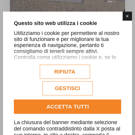
×
Questo sito web utilizza i cookie
Utilizziamo i cookie per permettere al nostro
Edicola Bazzano
sito di funzionare e per migliorare la tua
esperienza di navigazione, pertanto ti
consigliamo di tenerli sempre attivi.
Controlla come utilizziamo i cookie e, se lo
desideri, personalizzane la configurazione.
Eventuali cookie di profilazione o
RIFIUTA
commerciali verranno utilizzati
esclusivamente previa acquisizione del
consenso dell'utente.
GESTISCI
Consulta l'informativa cookie completa.
ACCETTA TUTTI
La chiusura del banner mediante selezione
del comando contraddistinto dalla X posta al
suo interno, in alto a destra, comporta il