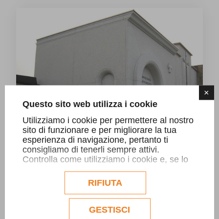
×
Questo sito web utilizza i cookie
Utilizziamo i cookie per permettere al nostro
sito di funzionare e per migliorare la tua
esperienza di navigazione, pertanto ti
consigliamo di tenerli sempre attivi.
Controlla come utilizziamo i cookie e, se lo
desideri, personalizzane la configurazione.
Eventuali cookie di profilazione o
RIFIUTA
commerciali verranno utilizzati
esclusivamente previa acquisizione del
consenso dell'utente.
GESTISCI