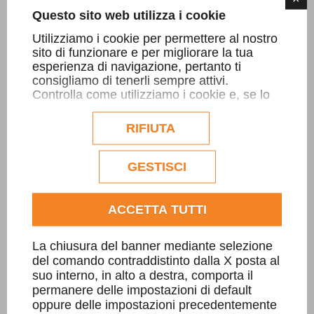
Scala esterno con rivestimento in
Questo sito web utilizza i cookie
spaccatello
Utilizziamo i cookie per permettere al nostro
sito di funzionare e per migliorare la tua
esperienza di navigazione, pertanto ti
consigliamo di tenerli sempre attivi.
SCOPRI DI PIÙ
Controlla come utilizziamo i cookie e, se lo
desideri, personalizzane la configurazione.
Eventuali cookie di profilazione o
RIFIUTA
commerciali verranno utilizzati
esclusivamente previa acquisizione del
consenso dell'utente.
GESTISCI
Consulta l'informativa cookie completa.
ACCETTA TUTTI
La chiusura del banner mediante selezione
del comando contraddistinto dalla X posta al
suo interno, in alto a destra, comporta il
permanere delle impostazioni di default
oppure delle impostazioni precedentemente