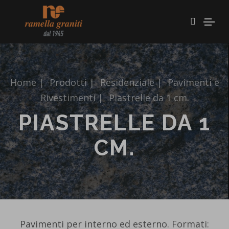
Home
|
Prodotti
|
Residenziale
|
Pavimenti e
Rivestimenti
|
Piastrelle da 1 cm.
PIASTRELLE DA 1
CM.
Pavimenti per interno ed esterno. Formati: