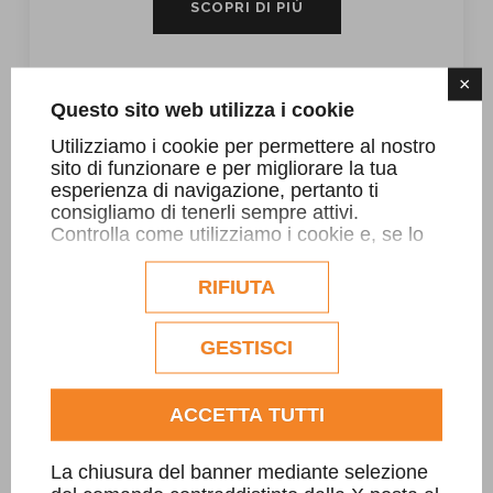
SCOPRI DI PIÙ
×
Questo sito web utilizza i cookie
Utilizziamo i cookie per permettere al nostro
sito di funzionare e per migliorare la tua
esperienza di navigazione, pertanto ti
consigliamo di tenerli sempre attivi.
Controlla come utilizziamo i cookie e, se lo
desideri, personalizzane la configurazione.
Eventuali cookie di profilazione o
RIFIUTA
commerciali verranno utilizzati
esclusivamente previa acquisizione del
consenso dell'utente.
GESTISCI
Consulta l'informativa cookie completa.
ACCETTA TUTTI
Azul Bhaia
La chiusura del banner mediante selezione