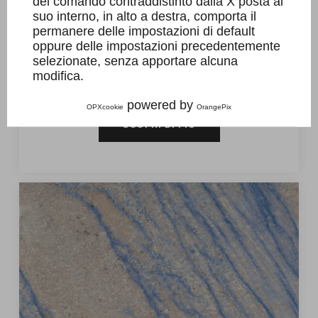
del comando contraddistinto dalla X posta al
Il granito Azul Bhaia è un materiale che
suo interno, in alto a destra, comporta il
viene estratto in Brasile dal quale si
permanere delle impostazioni di default
oppure delle impostazioni precedentemente
ricavano splendide piastrelle in granito
selezionate, senza apportare alcuna
di colore blu per pavimenti e...
modifica.
powered by
OPXcookie
OrangePix
SCOPRI DI PIÙ