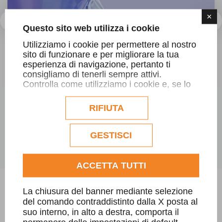
×
Questo sito web utilizza i cookie
SFIORO A PISCINE GLOBAL LYON
Utilizziamo i cookie per permettere al nostro
sito di funzionare e per migliorare la tua
Dal 19 al 22 novembre, il team di Ramella
esperienza di navigazione, pertanto ti
consigliamo di tenerli sempre attivi.
Graniti sarà presente a Piscine Global Lyon
Controlla come utilizziamo i cookie e, se lo
desideri, personalizzane la configurazione.
Eventuali cookie di profilazione o
RIFIUTA
commerciali verranno utilizzati
esclusivamente previa acquisizione del
consenso dell'utente.
GESTISCI
Consulta l'informativa cookie completa.
ACCETTA TUTTI
La chiusura del banner mediante selezione
CONDIVIDI SU FACEBOOK
del comando contraddistinto dalla X posta al
suo interno, in alto a destra, comporta il