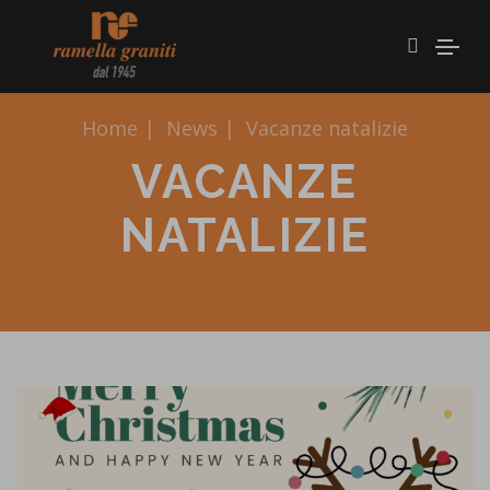
Home
|
News
|
Vacanze natalizie
VACANZE
NATALIZIE