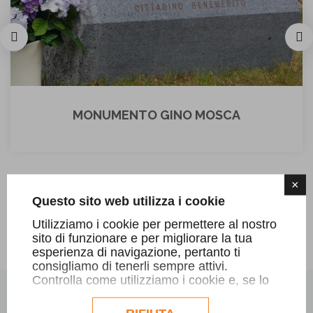
MONUMENTO GINO MOSCA
×
Questo sito web utilizza i cookie
SCOPRI DI PIÙ
Utilizziamo i cookie per permettere al nostro
sito di funzionare e per migliorare la tua
esperienza di navigazione, pertanto ti
consigliamo di tenerli sempre attivi.
Controlla come utilizziamo i cookie e, se lo
desideri, personalizzane la configurazione.
Eventuali cookie di profilazione o