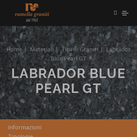
Home
|
Materiali
|
Tipi di Graniti
|
Labrador
Blue Pearl GT
LABRADOR BLUE
PEARL GT
Informazioni
Tipologie