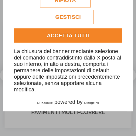
PRODOTTI LABRADOR BLUE PEARL
RIFIUTA
commerciali verranno utilizzati
GT
esclusivamente previa acquisizione del
consenso dell'utente.
GESTISCI
Consulta l'informativa cookie completa.
ACCETTA TUTTI
La chiusura del banner mediante selezione
del comando contraddistinto dalla X posta al
suo interno, in alto a destra, comporta il
permanere delle impostazioni di default
oppure delle impostazioni precedentemente
selezionate, senza apportare alcuna
modifica.
powered by
OPXcookie
OrangePix
PAVIMENTI MULTI-CORRERE