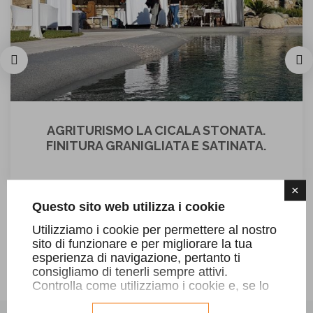
AGRITURISMO LA CICALA STONATA.
FINITURA GRANIGLIATA E SATINATA.
×
Questo sito web utilizza i cookie
Utilizziamo i cookie per permettere al nostro
sito di funzionare e per migliorare la tua
SCOPRI DI PIÙ
esperienza di navigazione, pertanto ti
consigliamo di tenerli sempre attivi.
Controlla come utilizziamo i cookie e, se lo
desideri, personalizzane la configurazione.