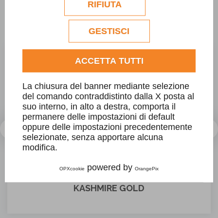
Eventuali cookie di profilazione o
RIFIUTA
commerciali verranno utilizzati
esclusivamente previa acquisizione del
PRODOTTI KASHMIRE GOLD
consenso dell'utente.
GESTISCI
Consulta l'informativa cookie completa.
ACCETTA TUTTI
La chiusura del banner mediante selezione
del comando contraddistinto dalla X posta al
suo interno, in alto a destra, comporta il
permanere delle impostazioni di default
oppure delle impostazioni precedentemente
selezionate, senza apportare alcuna
modifica.
powered by
OPXcookie
OrangePix
KASHMIRE GOLD