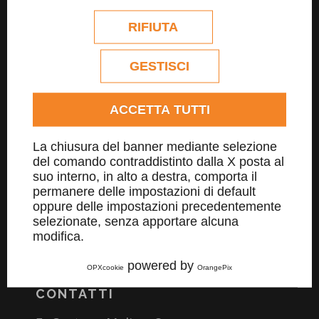
desideri, personalizzane la configurazione.
MENU
Eventuali cookie di profilazione o
RIFIUTA
commerciali verranno utilizzati
Azienda
esclusivamente previa acquisizione del
consenso dell'utente.
GESTISCI
Materiali
Consulta l'informativa cookie completa.
Lavorazioni
ACCETTA TUTTI
Prodotti
La chiusura del banner mediante selezione
Sfioro Griglia Piscina
del comando contraddistinto dalla X posta al
Cargo Griglia Urbana
suo interno, in alto a destra, comporta il
permanere delle impostazioni di default
Brochure e Certificazioni
oppure delle impostazioni precedentemente
selezionate, senza apportare alcuna
Realizzazioni
modifica.
Contatti
powered by
OPXcookie
OrangePix
CONTATTI