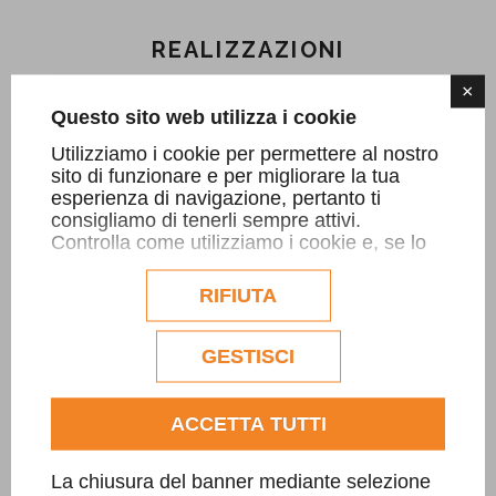
REALIZZAZIONI
×
Questo sito web utilizza i cookie
Utilizziamo i cookie per permettere al nostro
sito di funzionare e per migliorare la tua
esperienza di navigazione, pertanto ti
consigliamo di tenerli sempre attivi.
Controlla come utilizziamo i cookie e, se lo
desideri, personalizzane la configurazione.
Eventuali cookie di profilazione o
RIFIUTA
commerciali verranno utilizzati
esclusivamente previa acquisizione del
consenso dell'utente.
GESTISCI
Consulta l'informativa cookie completa.
ACCETTA TUTTI
La chiusura del banner mediante selezione